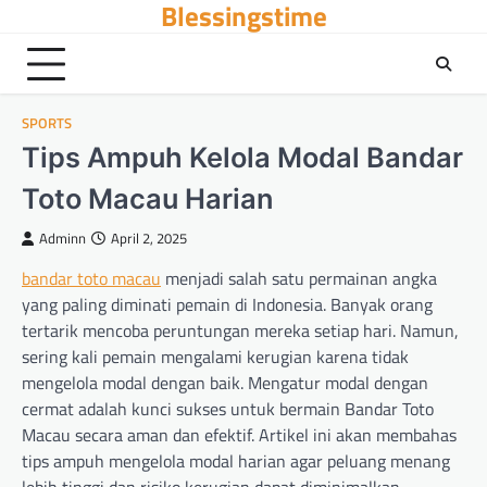
Blessingstime
Skip
to
content
SPORTS
Tips Ampuh Kelola Modal Bandar
Toto Macau Harian
Adminn
April 2, 2025
bandar toto macau
menjadi salah satu permainan angka
yang paling diminati pemain di Indonesia. Banyak orang
tertarik mencoba peruntungan mereka setiap hari. Namun,
sering kali pemain mengalami kerugian karena tidak
mengelola modal dengan baik. Mengatur modal dengan
cermat adalah kunci sukses untuk bermain Bandar Toto
Macau secara aman dan efektif. Artikel ini akan membahas
tips ampuh mengelola modal harian agar peluang menang