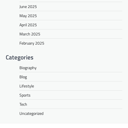
June 2025
May 2025
April 2025
March 2025
February 2025
Categories
Biography
Blog
Lifestyle
Sports
Tech
Uncategorized