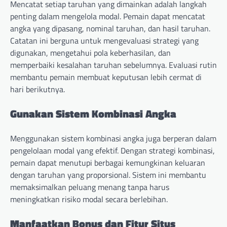
Mencatat setiap taruhan yang dimainkan adalah langkah
penting dalam mengelola modal. Pemain dapat mencatat
angka yang dipasang, nominal taruhan, dan hasil taruhan.
Catatan ini berguna untuk mengevaluasi strategi yang
digunakan, mengetahui pola keberhasilan, dan
memperbaiki kesalahan taruhan sebelumnya. Evaluasi rutin
membantu pemain membuat keputusan lebih cermat di
hari berikutnya.
Gunakan Sistem Kombinasi Angka
Menggunakan sistem kombinasi angka juga berperan dalam
pengelolaan modal yang efektif. Dengan strategi kombinasi,
pemain dapat menutupi berbagai kemungkinan keluaran
dengan taruhan yang proporsional. Sistem ini membantu
memaksimalkan peluang menang tanpa harus
meningkatkan risiko modal secara berlebihan.
Manfaatkan Bonus dan Fitur Situs