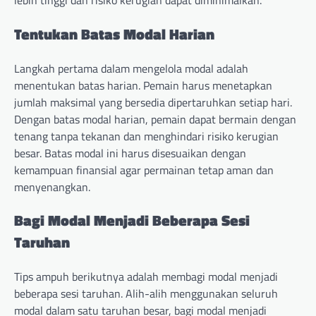
lebih tinggi dan risiko kerugian dapat diminimalkan.
Tentukan Batas Modal Harian
Langkah pertama dalam mengelola modal adalah
menentukan batas harian. Pemain harus menetapkan
jumlah maksimal yang bersedia dipertaruhkan setiap hari.
Dengan batas modal harian, pemain dapat bermain dengan
tenang tanpa tekanan dan menghindari risiko kerugian
besar. Batas modal ini harus disesuaikan dengan
kemampuan finansial agar permainan tetap aman dan
menyenangkan.
Bagi Modal Menjadi Beberapa Sesi
Taruhan
Tips ampuh berikutnya adalah membagi modal menjadi
beberapa sesi taruhan. Alih-alih menggunakan seluruh
modal dalam satu taruhan besar, bagi modal menjadi