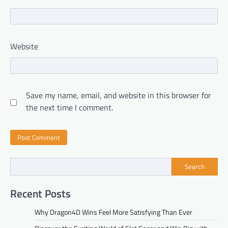
Website
Save my name, email, and website in this browser for
the next time I comment.
Search
Recent Posts
Why Dragon4D Wins Feel More Satisfying Than Ever