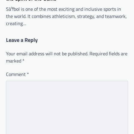
Sã³fbol is one of the most exciting and inclusive sports in
the world. It combines athleticism, strategy, and teamwork,
creating…
Leave a Reply
Your email address will not be published.
Required fields are
marked
*
Comment
*