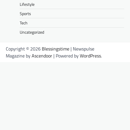
Lifestyle
Sports
Tech
Uncategorized
Copyright © 2026
Blessingstime
| Newspulse
Magazine by
Ascendoor
| Powered by
WordPress
.