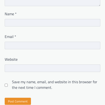
Name
*
Email
*
Website
Save my name, email, and website in this browser for
the next time I comment.