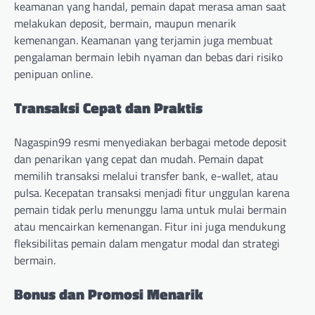
keamanan yang handal, pemain dapat merasa aman saat
melakukan deposit, bermain, maupun menarik
kemenangan. Keamanan yang terjamin juga membuat
pengalaman bermain lebih nyaman dan bebas dari risiko
penipuan online.
Transaksi Cepat dan Praktis
Nagaspin99 resmi menyediakan berbagai metode deposit
dan penarikan yang cepat dan mudah. Pemain dapat
memilih transaksi melalui transfer bank, e-wallet, atau
pulsa. Kecepatan transaksi menjadi fitur unggulan karena
pemain tidak perlu menunggu lama untuk mulai bermain
atau mencairkan kemenangan. Fitur ini juga mendukung
fleksibilitas pemain dalam mengatur modal dan strategi
bermain.
Bonus dan Promosi Menarik