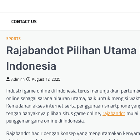
Skip
to
content
CONTACT US
SPORTS
Rajabandot Pilihan Utam
Indonesia
Adminn
August 12, 2025
Industri game online di Indonesia terus menunjukkan pertu
online sebagai sarana hiburan utama, baik untuk mengisi wa
Kemudahan akses internet serta penggunaan smartphone yang 
tengah banyaknya pilihan situs game online,
rajabandot
mulai 
penggemar game online di Indonesia.
Rajabandot hadir dengan konsep yang mengutamakan kenyaman