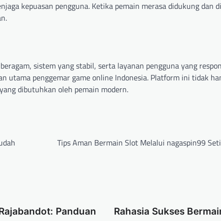
enjaga kepuasan pengguna. Ketika pemain merasa didukung dan di
n.
eragam, sistem yang stabil, serta layanan pengguna yang respons
han utama penggemar game online Indonesia. Platform ini tidak ha
yang dibutuhkan oleh pemain modern.
Mudah
Tips Aman Bermain Slot Melalui nagaspin99 Seti
Rajabandot: Panduan
Rahasia Sukses Bermai