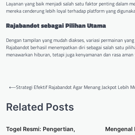
Layanan yang baik menjadi salah satu faktor penting dalam m
mereka cenderung lebih loyal terhadap platform yang digunaka
Rajabandot sebagai Pilihan Utama
Dengan tampilan yang mudah diakses, variasi permainan yang b
Rajabandot berhasil menempatkan diri sebagai salah satu pili
menawarkan hiburan, tetapi juga kenyamanan dan rasa aman 
Post
⟵
Strategi Efektif Rajabandot Agar Menang Jackpot Lebih 
navigation
Related Posts
Togel Resmi: Pengertian,
Mengenal 