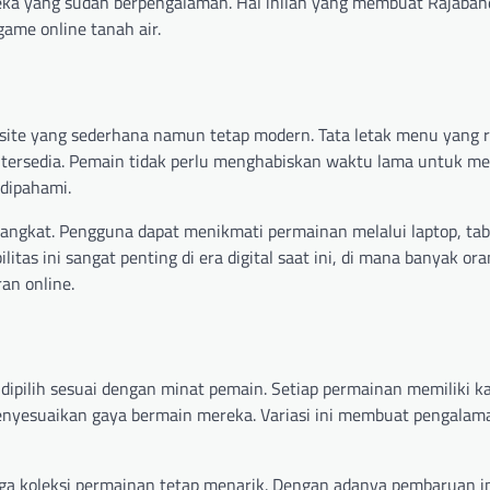
reka yang sudah berpengalaman. Hal inilah yang membuat Rajaban
ame online tanah air.
site yang sederhana namun tetap modern. Tata letak menu yang r
 tersedia. Pemain tidak perlu menghabiskan waktu lama untuk 
 dipahami.
erangkat. Pengguna dapat menikmati permainan melalui laptop, ta
itas ini sangat penting di era digital saat ini, di mana banyak ora
an online.
pilih sesuai dengan minat pemain. Setiap permainan memiliki ka
menyesuaikan gaya bermain mereka. Variasi ini membuat pengalam
ga koleksi permainan tetap menarik. Dengan adanya pembaruan in