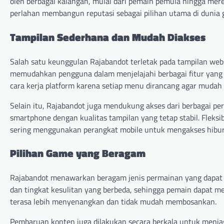
oleh berbagai kalangan, mulai dari pemain pemula hingga me
perlahan membangun reputasi sebagai pilihan utama di dunia g
Tampilan Sederhana dan Mudah Diakses
Salah satu keunggulan Rajabandot terletak pada tampilan web
memudahkan pengguna dalam menjelajahi berbagai fitur yang
cara kerja platform karena setiap menu dirancang agar mudah
Selain itu, Rajabandot juga mendukung akses dari berbagai p
smartphone dengan kualitas tampilan yang tetap stabil. Fleksibil
sering menggunakan perangkat mobile untuk mengakses hibur
Pilihan Game yang Beragam
Rajabandot menawarkan beragam jenis permainan yang dapat di
dan tingkat kesulitan yang berbeda, sehingga pemain dapat 
terasa lebih menyenangkan dan tidak mudah membosankan.
Pembaruan konten juga dilakukan secara berkala untuk menja