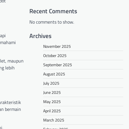
dot
Recent Comments
No comments to show.
Archives
api
memahami
November 2025
October 2025
blet, maupun
September 2025
ng lebih
August 2025
July 2025
June 2025
May 2025
rakteristik
an bermain
April 2025
March 2025
i,