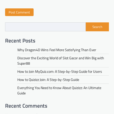
Search
Recent Posts
Why Dragon4D Wins Feel More Satisfying Than Ever
Discover the Exciting World of Slot Gacor and Win Big with
Super88
How to Join MyQuiz.com: A Step-by-Step Guide for Users
How to Quizizz Join: A Step-by-Step Guide
Everything You Need to Know About Quizizz: An Ultimate
Guide
Recent Comments