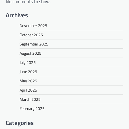
No comments to show.
Archives
November 2025
October 2025
September 2025
August 2025
July 2025
June 2025
May 2025
April 2025
March 2025
February 2025
Categories