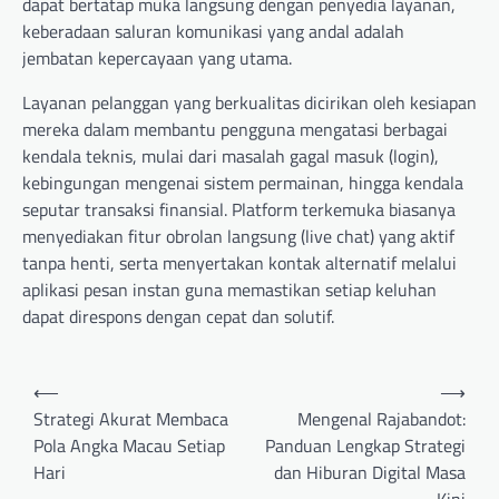
dapat bertatap muka langsung dengan penyedia layanan,
keberadaan saluran komunikasi yang andal adalah
jembatan kepercayaan yang utama.
Layanan pelanggan yang berkualitas dicirikan oleh kesiapan
mereka dalam membantu pengguna mengatasi berbagai
kendala teknis, mulai dari masalah gagal masuk (login),
kebingungan mengenai sistem permainan, hingga kendala
seputar transaksi finansial. Platform terkemuka biasanya
menyediakan fitur obrolan langsung (live chat) yang aktif
tanpa henti, serta menyertakan kontak alternatif melalui
aplikasi pesan instan guna memastikan setiap keluhan
dapat direspons dengan cepat dan solutif.
Post
⟵
⟶
navigation
Strategi Akurat Membaca
Mengenal Rajabandot:
Pola Angka Macau Setiap
Panduan Lengkap Strategi
Hari
dan Hiburan Digital Masa