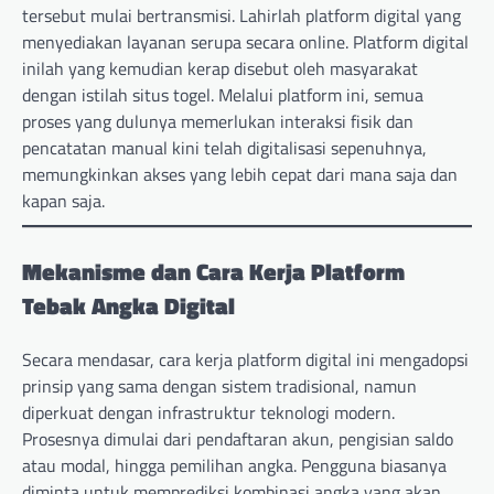
tersebut mulai bertransmisi. Lahirlah platform digital yang
menyediakan layanan serupa secara online. Platform digital
inilah yang kemudian kerap disebut oleh masyarakat
dengan istilah situs togel. Melalui platform ini, semua
proses yang dulunya memerlukan interaksi fisik dan
pencatatan manual kini telah digitalisasi sepenuhnya,
memungkinkan akses yang lebih cepat dari mana saja dan
kapan saja.
Mekanisme dan Cara Kerja Platform
Tebak Angka Digital
Secara mendasar, cara kerja platform digital ini mengadopsi
prinsip yang sama dengan sistem tradisional, namun
diperkuat dengan infrastruktur teknologi modern.
Prosesnya dimulai dari pendaftaran akun, pengisian saldo
atau modal, hingga pemilihan angka. Pengguna biasanya
diminta untuk memprediksi kombinasi angka yang akan