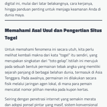
digital ini, mulai dari latar belakangnya, cara kerjanya,
hingga panduan penting untuk menjaga keamanan Anda di
dunia maya.
Memahami Asal Usul dan Pengertian Situs
Togel
Untuk memahami fenomena ini secara utuh, kita perlu
melihat kembali makna dari kata “togel” itu sendiri, yang
merupakan singkatan dari “toto gelap”. Istilah ini merujuk
pada sebuah bentuk permainan tebak angka yang memiliki
sejarah panjang di berbagai belahan dunia, termasuk di Asia
Tenggara. Pada awalnya, permainan ini dilakukan secara
fisik melalui jaringan agen lokal, di mana para pemain
mencatat nomor pilihan mereka pada kupon kertas.
Seiring dengan penetrasi internet yang semakin merata
dan adopsi ponsel pintar yang masif, sistem konvensional